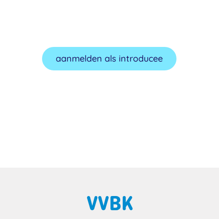
Meld je aan als
introducee
aanmelden als introducee
VVBK