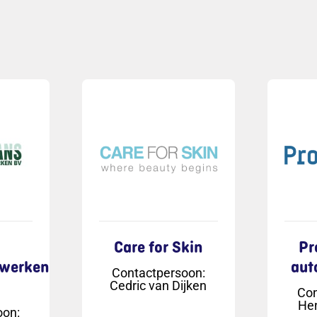
Care for Skin
Pr
werken
aut
Contactpersoon
:
Cedric van Dijken
Con
Hen
oon
: