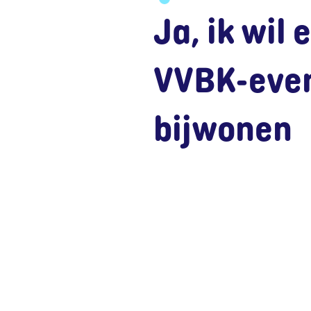
Ja, ik wil 
VVBK-eve
bijwonen
Dat kan zeke
Meld je aan 
introducee