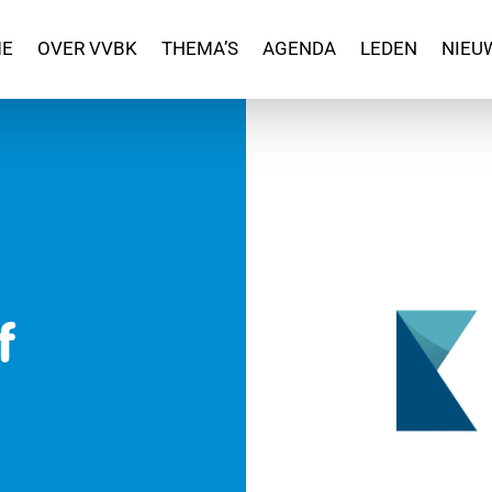
E
OVER VVBK
THEMA’S
AGENDA
LEDEN
NIEU
f