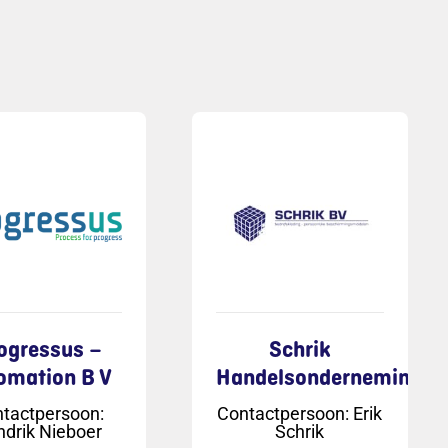
ogressus –
Schrik
omation B V
Handelsonderneming
tactpersoon
:
Contactpersoon
:
Erik
drik Nieboer
Schrik