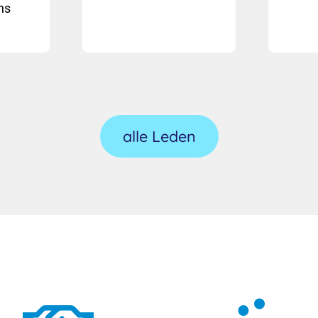
ns
alle Leden