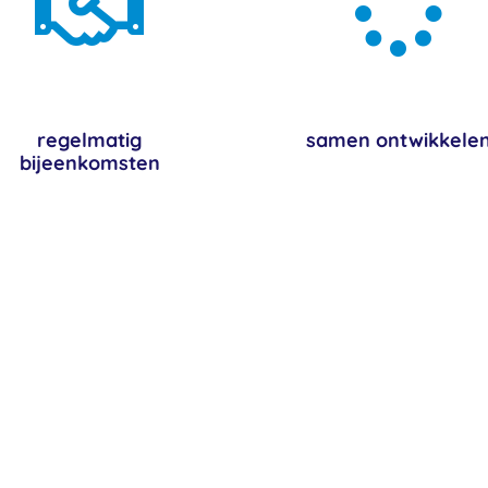


regelmatig
samen ontwikkele
bijeenkomsten