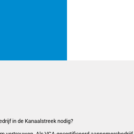
rijf in de Kanaalstreek nodig?
m vertrouwen. Als VCA-gecertificeerd aannemersbedrijf i