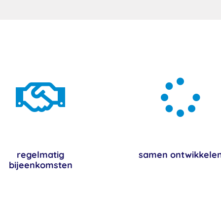


regelmatig
samen ontwikkele
bijeenkomsten