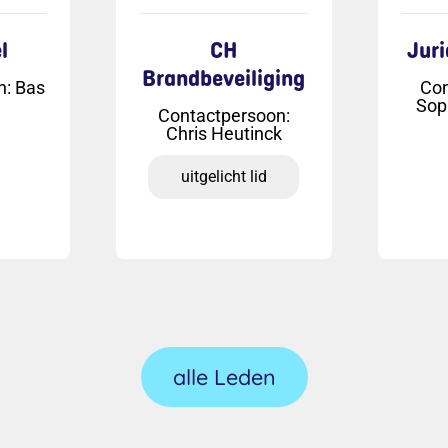
l
CH
Juri
Brandbeveiliging
n
:
Bas
Con
Sop
Contactpersoon
:
Chris Heutinck
uitgelicht lid
alle Leden