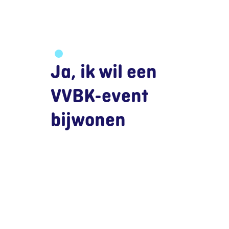
Ja, ik wil een
VVBK-event
bijwonen
Dat kan zeker!
Meld je aan als
introducee