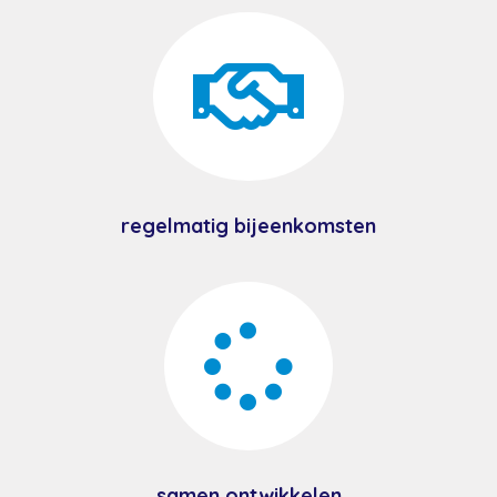

regelmatig bijeenkomsten

samen ontwikkelen