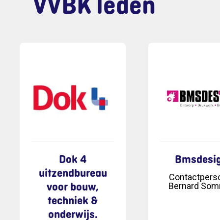
VVBK leden
Dok 4
Bmsdesi
uitzendbureau
Contactpers
voor bouw,
Bernard So
techniek &
onderwijs.