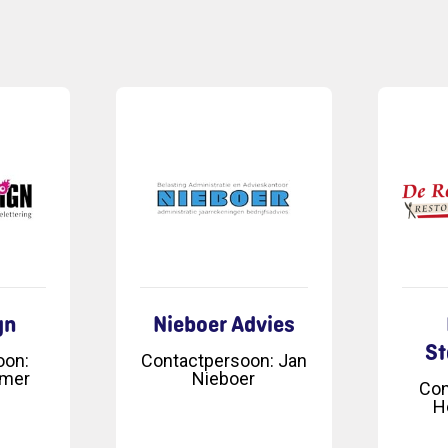
gn
Nieboer Advies
St
oon
:
Contactpersoon
:
Jan
mmer
Nieboer
Con
H