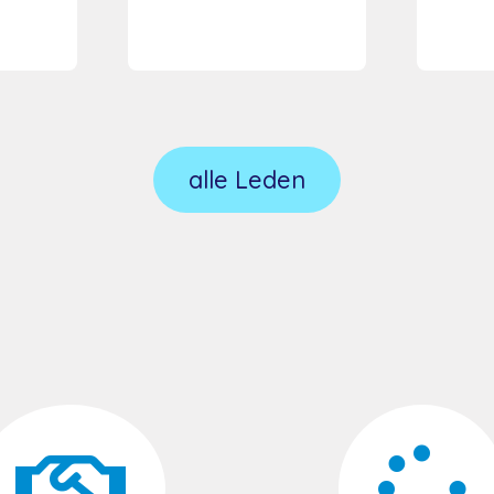
alle Leden

