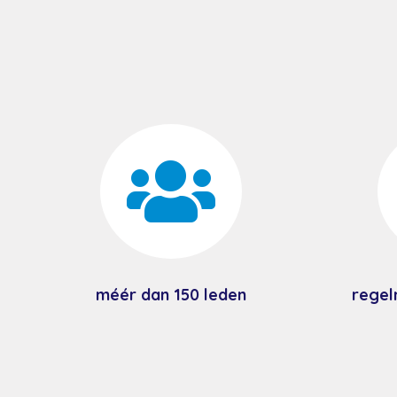

méér dan 150 leden
regel