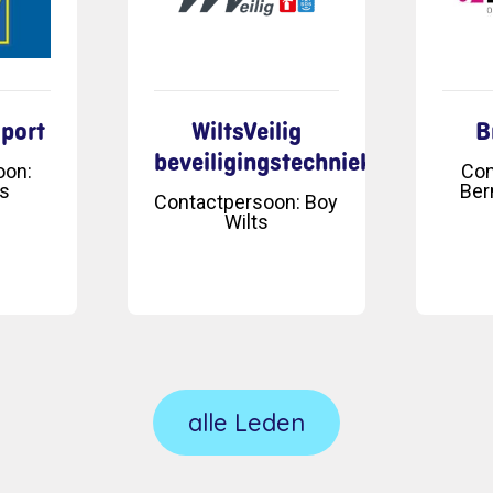
port
WiltsVeilig
B
beveiligingstechniek
oon
:
Con
s
Ber
Contactpersoon
:
Boy
Wilts
alle Leden