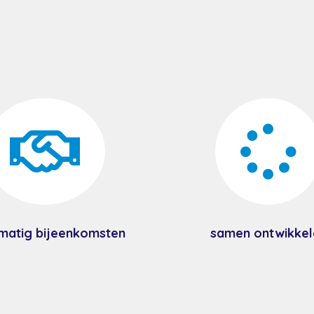


matig bijeenkomsten
samen ontwikkel