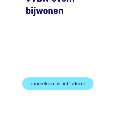
bijwonen
Dat kan zeker!
Meld je aan als
introducee
aanmelden als introducee