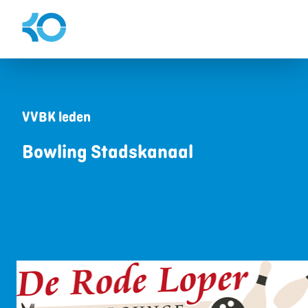
VVBK leden
Bowling Stadskanaal