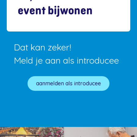
event bijwonen
Dat kan zeker!
Meld je aan als introducee
aanmelden als introducee