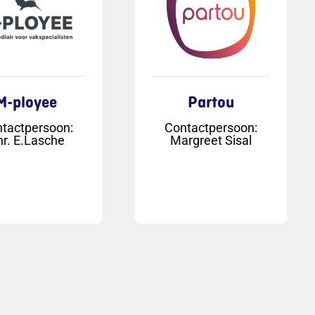
M-ployee
Partou
tactpersoon
:
Contactpersoon
:
hr. E.Lasche
Margreet Sisal