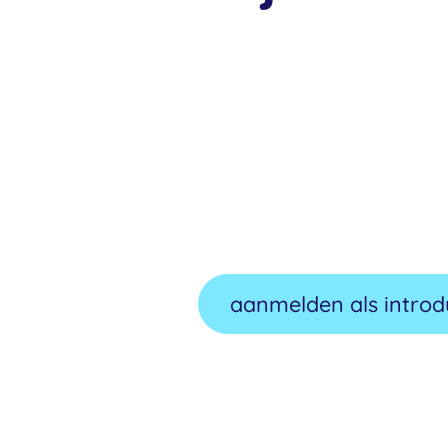
Dat kan zeke
Meld je aan 
introducee
aanmelden als intro