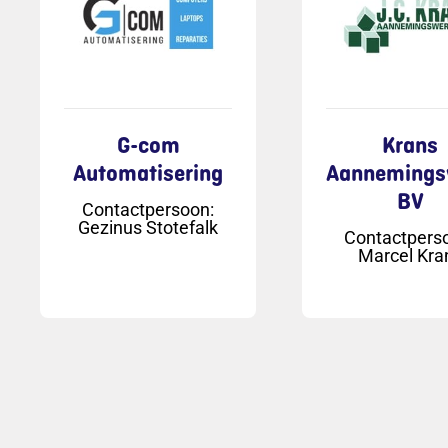
G-com
Krans
Automatisering
Aannemings
BV
Contactpersoon
:
Gezinus Stotefalk
Contactpers
Marcel Kra