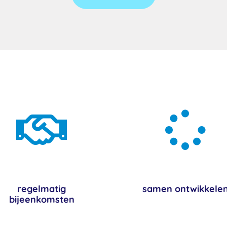


regelmatig
samen ontwikkele
bijeenkomsten