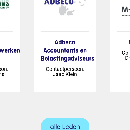
Adbeco
werken
Accountants en
Con
Belastingadviseurs
D
oon
:
Contactpersoon
:
ns
Jaap Klein
alle Leden